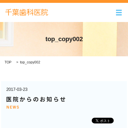
メ
top_copy002
TOP
top_copy002
2017-03-23