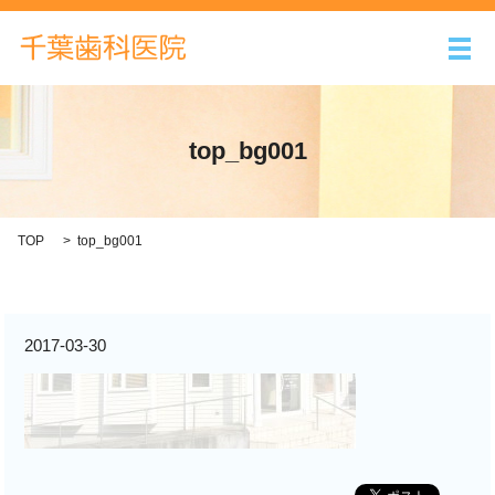
メ
top_bg001
TOP
top_bg001
2017-03-30