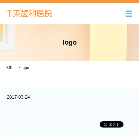
メ
logo
TOP
logo
2017-03-24