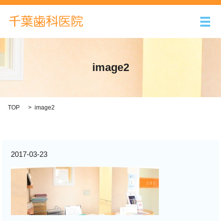
メ
image2
TOP
image2
2017-03-23