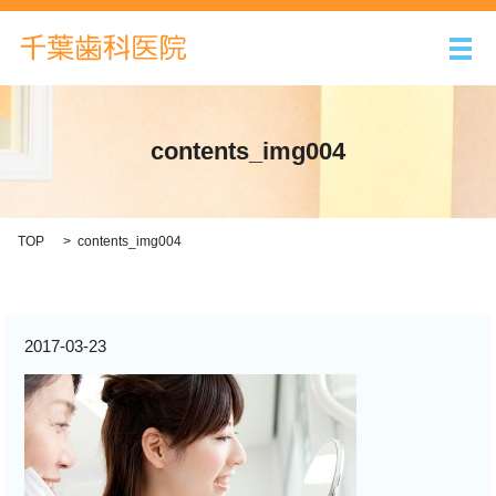
メ
contents_img004
TOP
contents_img004
2017-03-23