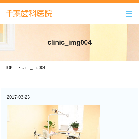
メ
clinic_img004
TOP
clinic_img004
2017-03-23